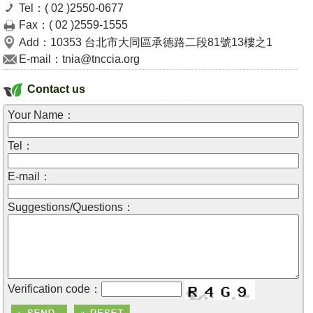
Tel：( 02 )2550-0677
Fax：( 02 )2559-1555
Add：10353 台北市大同區承德路二段81號13樓之1
E-mail：tnia@tnccia.org
Contact us
Your Name：
Tel：
E-mail：
Suggestions/Questions：
Verification code：