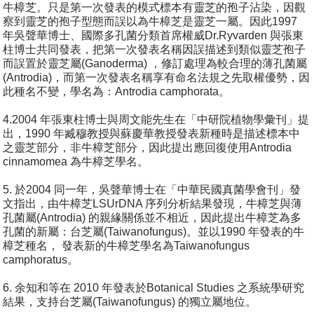
牛樟芝。只是第一次發表的模式標本有靈芝的孢子沾染，因觀
察到靈芝的孢子型態而誤以為牛樟芝是靈芝一屬。因此1997
年吳聲華博士、國際多孔菌分類首席權威Dr.Ryvarden 與張東
柱博士共同發表，把第一次發表名稱因誤描述到類似靈芝孢子
而誤置於靈芝屬(Ganoderma) ，修訂處理為較合理的薄孔菌屬
(Antrodia)，而第一次發表名稱享有命名法規之先取權優勢，因
此種名不變，學名為：Antrodia camphorata。
4.2004 年張東柱博士與周文能先生在「中研院植物學彙刊」提
出，1990 年臧穆教授與蘇慶華教授發表新種時是描述標本中
之靈芝部分，非牛樟芝部分，因此提出應回復使用Antrodia
cinnamomea 為牛樟芝學名。
5. 於2004 同一年，吳聲華博士在「中華民國真菌學會刊」發
文指出，由牛樟芝LSUrDNA 序列分析結果發現，牛樟芝與薄
孔菌屬(Antrodia) 的親緣關係並不相近，因此提出牛樟芝為多
孔菌的新屬：台芝屬(Taiwanofungus)。並以1990 年發表的牛
樟芝種名， 發表新的牛樟芝學名為Taiwanofungus
camphoratus。
6. 余知和等在 2010 年發表於Botanical Studies 之系統學研究
結果，支持台芝屬(Taiwanofungus) 的獨立屬地位。