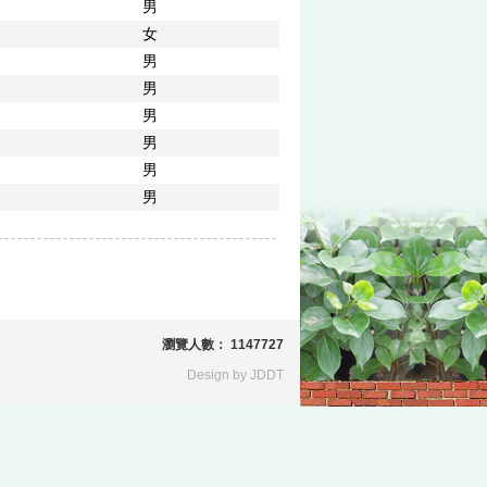
男
女
男
男
男
男
男
男
瀏覽人數： 1147727
Design by JDDT