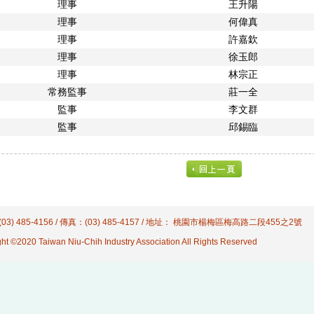
理事
王升陽
理事
何偉真
理事
許嘉欽
理事
徐玉郎
理事
林宗正
常務監事
莊一全
監事
李文群
監事
邱錫臨
03) 485-4156 / 傳真：(03) 485-4157 / 地址： 桃園市楊梅區梅高路二段455之2號
ht ©2020 Taiwan Niu-Chih Industry Association All Rights Reserved