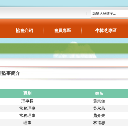
協會介紹
會員專區
牛樟芝專區
理監事簡介
職別
姓名
理事長
葉宗銘
常務理事
吳永昌
常務理事
蕭介夫
理事
林進忠