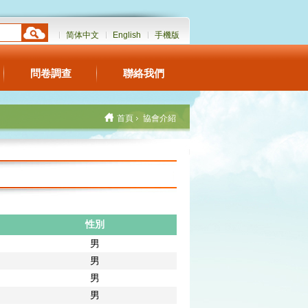
简体中文
English
手機版
問卷調查
聯絡我們
首頁
協會介紹
性別
男
男
男
男