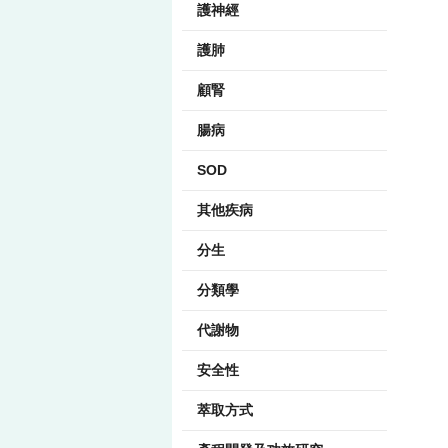
護神經
護肺
顧腎
腸病
SOD
其他疾病
分生
分類學
代謝物
安全性
萃取方式