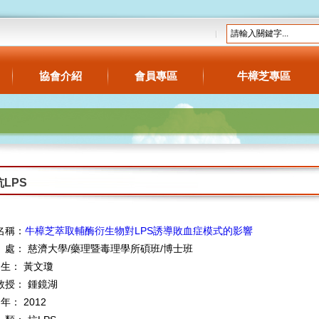
協會介紹
會員專區
牛樟芝專區
抗LPS
名稱：
牛樟芝萃取輔酶衍生物對LPS誘導敗血症模式的影響
處： 慈濟大學/藥理暨毒理學所碩班/博士班
 生： 黃文瓊
教授： 鍾鏡湖
 年： 2012