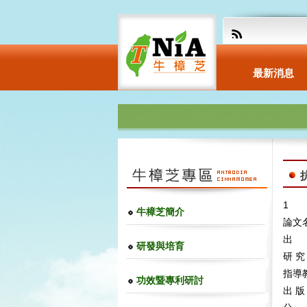
最新消息
1
牛樟芝簡介
論文
出 
研發與培育
研 究
指導
功效暨專利研討
出 版