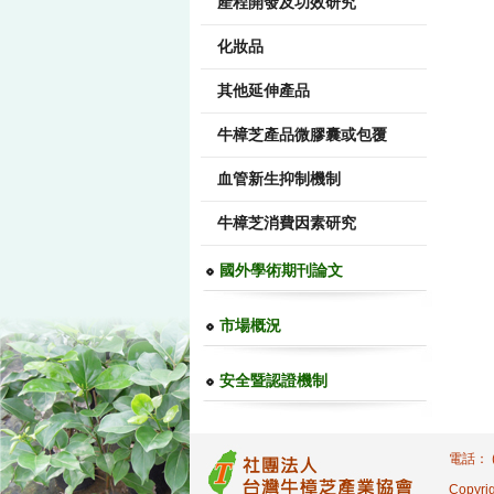
產程開發及功效研究
化妝品
其他延伸產品
牛樟芝產品微膠囊或包覆
血管新生抑制機制
牛樟芝消費因素研究
國外學術期刊論文
市場概況
安全暨認證機制
電話： (
Copyrig