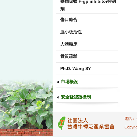
藥物吸收 P-gp inhibitor抑制
劑
傷口癒合
血小板活性
人體臨床
骨質疏鬆
Ph.D. Wang SY
市場概況
安全暨認證機制
電話： (
Copyrig