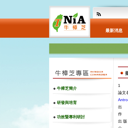
最新消息
藥
1
牛樟芝簡介
論文
Antro
研發與培育
出 
作 者
功效暨專利研討
出 版