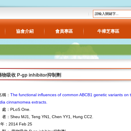
協會介紹
會員專區
牛樟芝專區
物吸收 P-gp inhibitor抑制劑
名稱：
The
functional
influences
of
common
ABCB1
genetic
variants
on t
dia cinnamomea extracts.
處：
PLoS One.
：Sheu MJ
1
, Teng YN
1
, Chen YY
1
, Hung CC
2
.
 年：
2014
Feb 25